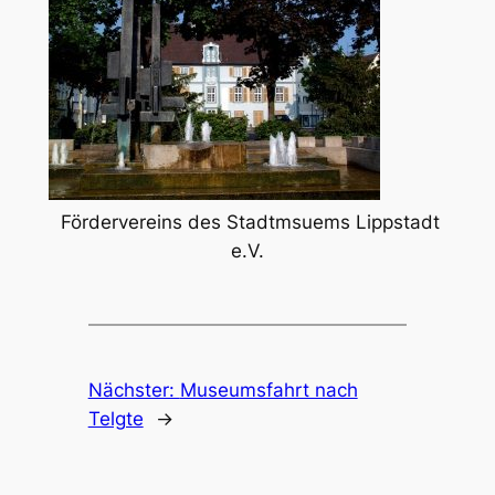
Fördervereins des Stadtmsuems Lippstadt
e.V.
Nächster:
Museumsfahrt nach
Telgte
→