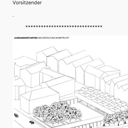
Vorsitzender
.
******************************