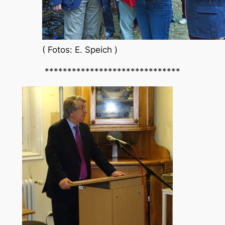
( Fotos: E. Speich )
******************************